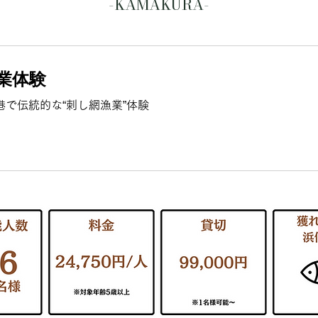
-KAMAKURA-
業体験
港で伝統的な“刺し網漁業”体験