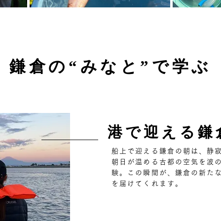
​鎌倉の“みなと”で学ぶ
港で迎える鎌
船上で迎える鎌倉の朝は、静
朝日が温める古都の空気を波
験。
この瞬間が、鎌倉の新た
を届けてくれます。