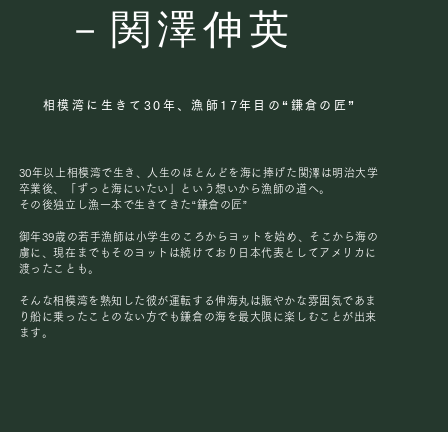
​－関澤伸英
相模湾に生きて30年、漁師17年目の“鎌倉の匠”
30年以上相模湾で生き、人生のほとんどを海に捧げた関澤
は明治大学
卒業後、「ずっと海にいたい」という想いから漁師の道へ。
その後独立し漁一本で生きてきた“鎌倉の匠”
御年39歳の若手漁師は
​小学生のころからヨットを始め、そこから海の
虜に、現在までもそのヨットは続けており日本代表としてアメリカに
渡ったことも。
そんな相模湾を熟知した彼が運転する伸海丸は賑やかな雰囲気であま
り船に乗ったことのない方でも鎌倉の海を最大限に楽しむことが出来
ます。