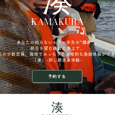
-KAMAKURA-
あなたの知らないもう一歩先の”鎌倉”。
朝日を望む鎌倉の海上で、
名の少数定員、現地でみっちりと本格的な漁師体験がで
「湊」-刺し網漁業体験-
予約する
湊​