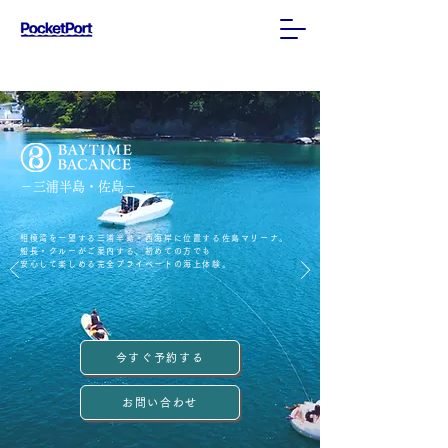
ご予約はこちらから
​
－三浦半島・佐島－
相模湾を一望する三浦半島・西海岸に位置する佐島マリーナ。
船長・クルーがご案内する、初めての方でも
安心して楽しめる完全プライベートの海上体験。
今すぐ予約する
お問い合わせ